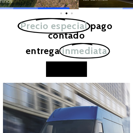
Precio especial
pago
contado
entrega
inmediata
CONSULTÁ